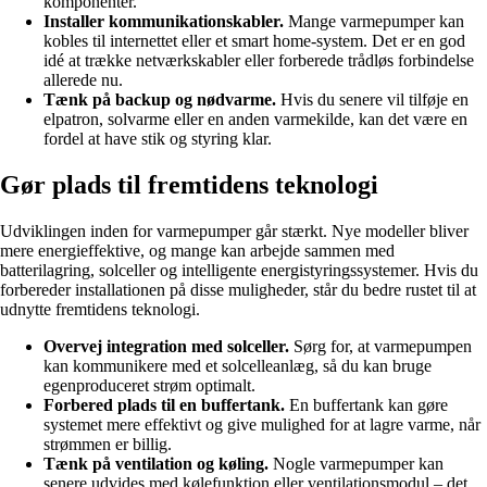
komponenter.
Installer kommunikationskabler.
Mange varmepumper kan
kobles til internettet eller et smart home-system. Det er en god
idé at trække netværkskabler eller forberede trådløs forbindelse
allerede nu.
Tænk på backup og nødvarme.
Hvis du senere vil tilføje en
elpatron, solvarme eller en anden varmekilde, kan det være en
fordel at have stik og styring klar.
Gør plads til fremtidens teknologi
Udviklingen inden for varmepumper går stærkt. Nye modeller bliver
mere energieffektive, og mange kan arbejde sammen med
batterilagring, solceller og intelligente energistyringssystemer. Hvis du
forbereder installationen på disse muligheder, står du bedre rustet til at
udnytte fremtidens teknologi.
Overvej integration med solceller.
Sørg for, at varmepumpen
kan kommunikere med et solcelleanlæg, så du kan bruge
egenproduceret strøm optimalt.
Forbered plads til en buffertank.
En buffertank kan gøre
systemet mere effektivt og give mulighed for at lagre varme, når
strømmen er billig.
Tænk på ventilation og køling.
Nogle varmepumper kan
senere udvides med kølefunktion eller ventilationsmodul – det