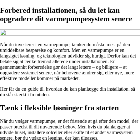
Forbered installationen, så du let kan
opgradere dit varmepumpesystem senere
Når du investerer i en varmepumpe, tænker du måske mest på den
umiddelbare besparelse og komfort. Men en varmepumpe er en
langsigtet løsning, og teknologien udvikler sig hurtigt. Derfor kan det
betale sig at tænke fremad allerede under installationen. En
gennemtænkt forberedelse gør det langt lettere – og billigere – at
opgradere systemet senere, når behovene ændrer sig, eller nye, mere
effektive modeller kommer på markedet.
Her får du en guide til, hvordan du kan planlægge din installation, så
du står stærkt i fremtiden.
Tænk i fleksible løsninger fra starten
Når du vælger varmepumpe, er det fristende at gå efter den model, der
passer præcist til dit nuværende behov. Men hvis du planlægger at
udvide huset, installere solceller eller skifte til et andet varmesystem
senere, bør du vælge en løsning, der kan tilpasses.