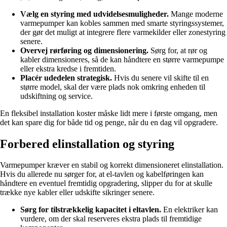
Vælg en styring med udvidelsesmuligheder.
Mange moderne
varmepumper kan kobles sammen med smarte styringssystemer,
der gør det muligt at integrere flere varmekilder eller zonestyring
senere.
Overvej rørføring og dimensionering.
Sørg for, at rør og
kabler dimensioneres, så de kan håndtere en større varmepumpe
eller ekstra kredse i fremtiden.
Placér udedelen strategisk.
Hvis du senere vil skifte til en
større model, skal der være plads nok omkring enheden til
udskiftning og service.
En fleksibel installation koster måske lidt mere i første omgang, men
det kan spare dig for både tid og penge, når du en dag vil opgradere.
Forbered elinstallation og styring
Varmepumper kræver en stabil og korrekt dimensioneret elinstallation.
Hvis du allerede nu sørger for, at el-tavlen og kabelføringen kan
håndtere en eventuel fremtidig opgradering, slipper du for at skulle
trække nye kabler eller udskifte sikringer senere.
Sørg for tilstrækkelig kapacitet i eltavlen.
En elektriker kan
vurdere, om der skal reserveres ekstra plads til fremtidige