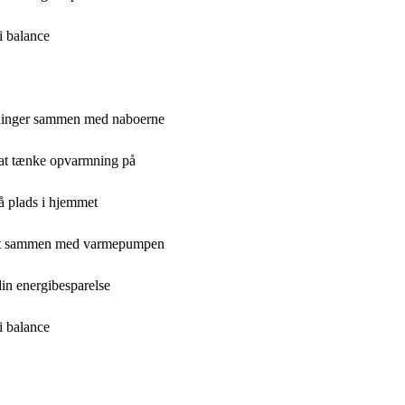
i balance
øsninger sammen med naboerne
at tænke opvarmning på
å plads i hjemmet
bedst sammen med varmepumpen
in energibesparelse
i balance