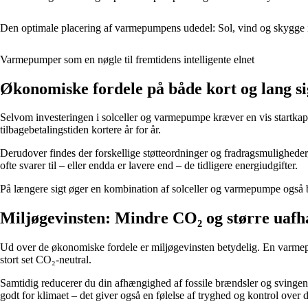
Den optimale placering af varmepumpens udedel: Sol, vind og skygge 
Varmepumper som en nøgle til fremtidens intelligente elnet
Økonomiske fordele på både kort og lang si
Selvom investeringen i solceller og varmepumpe kræver en vis startkapit
tilbagebetalingstiden kortere år for år.
Derudover findes der forskellige støtteordninger og fradragsmulighed
ofte svarer til – eller endda er lavere end – de tidligere energiudgifter.
På længere sigt øger en kombination af solceller og varmepumpe også bo
Miljøgevinsten: Mindre CO₂ og større uaf
Ud over de økonomiske fordele er miljøgevinsten betydelig. En varmepum
stort set CO₂-neutral.
Samtidig reducerer du din afhængighed af fossile brændsler og svingen
godt for klimaet – det giver også en følelse af tryghed og kontrol over 