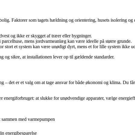
n bolig. Faktorer som tagets hældning og orientering, husets isolering og 
dvest og ikke er skygget af træer eller bygninger.
 parcelhuse, mens jordvarmeanlæg kan være ideelle på større grunde.
or stort et system kan være unødigt dyrt, mens et for lille system ikke ud
 og sikre, at installationen lever op til gældende standarder.
g – det er et valg om at tage ansvar for både økonomi og klima. Du får
er energiforbruget: at slukke for unødvendige apparater, vælge energief
bedst sammen med varmepumpen
in energibesparelse