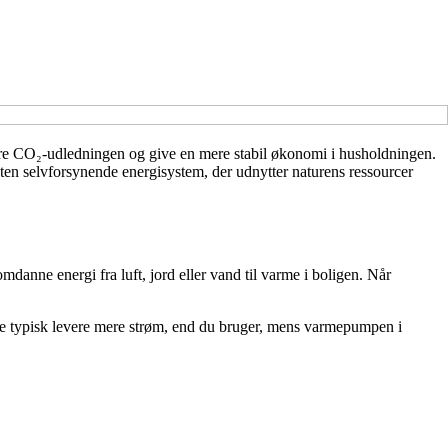
ucere CO₂-udledningen og give en mere stabil økonomi i husholdningen.
en selvforsynende energisystem, der udnytter naturens ressourcer
danne energi fra luft, jord eller vand til varme i boligen. Når
rne typisk levere mere strøm, end du bruger, mens varmepumpen i