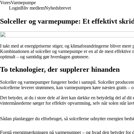
Vores
Varmepumpe
Login
Bliv medlem
Nyhedsbrevet
Solceller og varmepumpe: Et effektivt skri
I takt med at energipriserne stiger, og klimaforandringerne bliver me
Kombinationen af solceller og varmepumpe er en af de mest effektive m
optimalt – og samtidig gør hverdagen grønnere.
To teknologier, der supplerer hinanden
Solceller og varmepumper fungerer bedst i samspil. Solceller producerer 
solcellerne leverer strømmen, kan varmepumpen køre næsten gratis – og o
Det betyder, at du i store dele af året kan dække en betydelig del af
vintermånederne sørger for effektiv opvarmning, selv når solen står lavt
Sådan planlægger du elforbruget, så solcellerne udnytter energien 
Forstå energimærkningen på varmepumper – og hvad den betyder for d