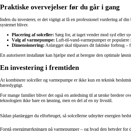
Praktiske overvejelser før du går i gang
Inden du investerer, er det vigtigt at få en professionel vurdering af di
systemet bliver.
Placering af solceller:
Sørg for, at taget vender mod syd eller sy
Valg af varmepumpe:
Luft-til-vand-varmepumper er populære i
Dimensionering:
Anlægget skal tilpasses dit faktiske forbrug – f
En autoriseret installatør kan hjælpe med at beregne den optimale løsning
En investering i fremtiden
At kombinere solceller og varmepumpe er ikke kun en teknisk beslutnin
bæredygtigt.
For mange familier bliver det også en anledning til at tænke bredere ov
teknologien ikke bare en løsning, men en del af en ny livsstil.
Sådan planlægger du elforbruget, så solcellerne udnytter energien 
Forstå energimærkningen på varmepumper – og hvad den betyder for d