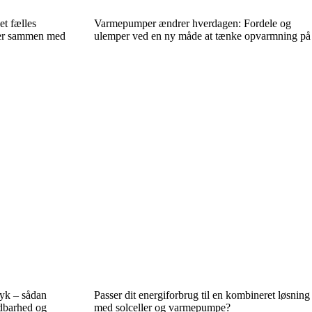
et fælles
Varmepumper ændrer hverdagen: Fordele og
ger sammen med
ulemper ved en ny måde at tænke opvarmning på
ryk – sådan
Passer dit energiforbrug til en kombineret løsning
dbarhed og
med solceller og varmepumpe?