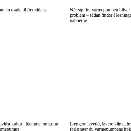
 en nøgle til fremtidens
Når støj fra varmepumpen bliver 
problem – sådan finder I løsnin
naboerne
evidst kultur i hjemmet omkring
Længere levetid, lavere klimaaft
varmepumpe
forlænger du varmepumpens hol