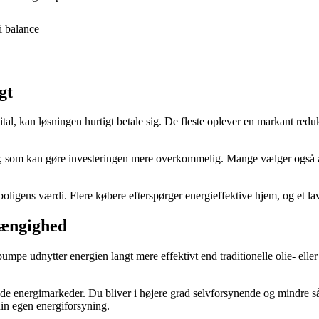
i balance
gt
al, kan løsningen hurtigt betale sig. De fleste oplever en markant redu
er, som kan gøre investeringen mere overkommelig. Mange vælger også 
ligens værdi. Flere købere efterspørger energieffektive hjem, og et la
hængighed
pe udnytter energien langt mere effektivt end traditionelle olie- elle
de energimarkeder. Du bliver i højere grad selvforsynende og mindre så
din egen energiforsyning.