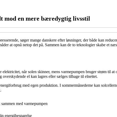
dt mod en mere bæredygtig livsstil
re presserende, søger mange danskere efter løsninger, der både kan red
åder at opnå netop det på. Sammen kan de to teknologier skabe et næst
elektricitet, når solen skinner, mens varmepumpen bruger strøm til at om
verskydende el kan lagres eller sælges tilbage til elnettet.
 dit energiforbrug med egen produktion. I sommermånederne kan solcelle
.
bedst sammen med varmepumpen
in energibesparelse