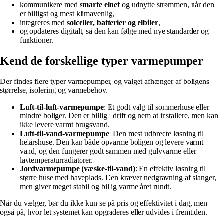
kommunikere med
smarte elnet
og udnytte strømmen, når den
er billigst og mest klimavenlig,
integreres med
solceller, batterier og elbiler
,
og opdateres digitalt, så den kan følge med nye standarder og
funktioner.
Kend de forskellige typer varmepumper
Der findes flere typer varmepumper, og valget afhænger af boligens
størrelse, isolering og varmebehov.
Luft-til-luft-varmepumpe
: Et godt valg til sommerhuse eller
mindre boliger. Den er billig i drift og nem at installere, men kan
ikke levere varmt brugsvand.
Luft-til-vand-varmepumpe
: Den mest udbredte løsning til
helårshuse. Den kan både opvarme boligen og levere varmt
vand, og den fungerer godt sammen med gulvvarme eller
lavtemperaturradiatorer.
Jordvarmepumpe (væske-til-vand)
: En effektiv løsning til
større huse med haveplads. Den kræver nedgravning af slanger,
men giver meget stabil og billig varme året rundt.
Når du vælger, bør du ikke kun se på pris og effektivitet i dag, men
også på, hvor let systemet kan opgraderes eller udvides i fremtiden.