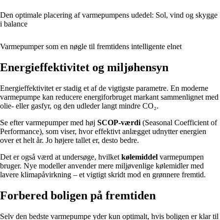
Den optimale placering af varmepumpens udedel: Sol, vind og skygge
i balance
Varmepumper som en nøgle til fremtidens intelligente elnet
Energieffektivitet og miljøhensyn
Energieffektivitet er stadig et af de vigtigste parametre. En moderne
varmepumpe kan reducere energiforbruget markant sammenlignet med
olie- eller gasfyr, og den udleder langt mindre CO₂.
Se efter varmepumper med høj
SCOP-værdi
(Seasonal Coefficient of
Performance), som viser, hvor effektivt anlægget udnytter energien
over et helt år. Jo højere tallet er, desto bedre.
Det er også værd at undersøge, hvilket
kølemiddel
varmepumpen
bruger. Nye modeller anvender mere miljøvenlige kølemidler med
lavere klimapåvirkning – et vigtigt skridt mod en grønnere fremtid.
Forbered boligen på fremtiden
Selv den bedste varmepumpe yder kun optimalt, hvis boligen er klar til