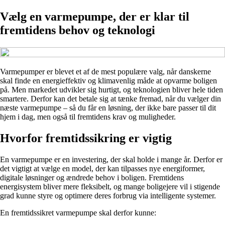
Vælg en varmepumpe, der er klar til
fremtidens behov og teknologi
Varmepumper er blevet et af de mest populære valg, når danskerne
skal finde en energieffektiv og klimavenlig måde at opvarme boligen
på. Men markedet udvikler sig hurtigt, og teknologien bliver hele tiden
smartere. Derfor kan det betale sig at tænke fremad, når du vælger din
næste varmepumpe – så du får en løsning, der ikke bare passer til dit
hjem i dag, men også til fremtidens krav og muligheder.
Hvorfor fremtidssikring er vigtig
En varmepumpe er en investering, der skal holde i mange år. Derfor er
det vigtigt at vælge en model, der kan tilpasses nye energiformer,
digitale løsninger og ændrede behov i boligen. Fremtidens
energisystem bliver mere fleksibelt, og mange boligejere vil i stigende
grad kunne styre og optimere deres forbrug via intelligente systemer.
En fremtidssikret varmepumpe skal derfor kunne: