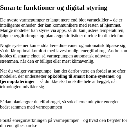
Smarte funktioner og digital styring
De nyeste varmepumper er langt mere end blot varmekilder – de er
intelligente enheder, der kan kommunikere med resten af hjemmet.
Mange modeller kan styres via apps, så du kan justere temperaturen,
følge energiforbruget og planlægge driftstider direkte fra din telefon.
Nogle systemer kan endda lære dine vaner og automatisk tilpasse sig,
så du får optimal komfort med lavest muligt energiforbrug. Andre kan
kobles til smarte elnet, så varmepumpen automatisk udnytter
strømmen, når den er billigst eller mest klimavenlig.
Når du vælger varmepumpe, kan det derfor være en fordel at se efter
modeller, der understøtter
opkobling til smart home-systemer
og
fjernopdateringer
– så du ikke skal udskifte hele anlægget, når
teknologien udvikler sig.
Sådan planlægger du elforbruget, så solcellerne udnytter energien
bedst sammen med varmepumpen
Forstå energimærkningen på varmepumper – og hvad den betyder for
din energibesparelse