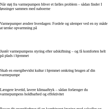
Når støj fra varmepumpen bliver et fælles problem – sådan finder I
løsninger sammen med naboerne
Varmepumper ændrer hverdagen: Fordele og ulemper ved en ny måde
at tænke opvarmning på
Justér varmepumpens styring efter udskiftning – og få komforten helt
på plads i hjemmet
Skab en energibevidst kultur i hjemmet omkring brugen af din
varmepumpe
Længere levetid, lavere klimaaftryk – sådan forlænger du
varmepumpens holdbarhed og effektivitet
Passer dit energiforbrug til en kombineret løsning med solceller og