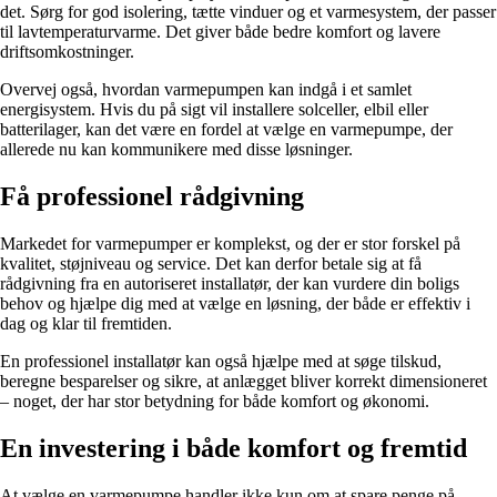
det. Sørg for god isolering, tætte vinduer og et varmesystem, der passer
til lavtemperaturvarme. Det giver både bedre komfort og lavere
driftsomkostninger.
Overvej også, hvordan varmepumpen kan indgå i et samlet
energisystem. Hvis du på sigt vil installere solceller, elbil eller
batterilager, kan det være en fordel at vælge en varmepumpe, der
allerede nu kan kommunikere med disse løsninger.
Få professionel rådgivning
Markedet for varmepumper er komplekst, og der er stor forskel på
kvalitet, støjniveau og service. Det kan derfor betale sig at få
rådgivning fra en autoriseret installatør, der kan vurdere din boligs
behov og hjælpe dig med at vælge en løsning, der både er effektiv i
dag og klar til fremtiden.
En professionel installatør kan også hjælpe med at søge tilskud,
beregne besparelser og sikre, at anlægget bliver korrekt dimensioneret
– noget, der har stor betydning for både komfort og økonomi.
En investering i både komfort og fremtid
At vælge en varmepumpe handler ikke kun om at spare penge på